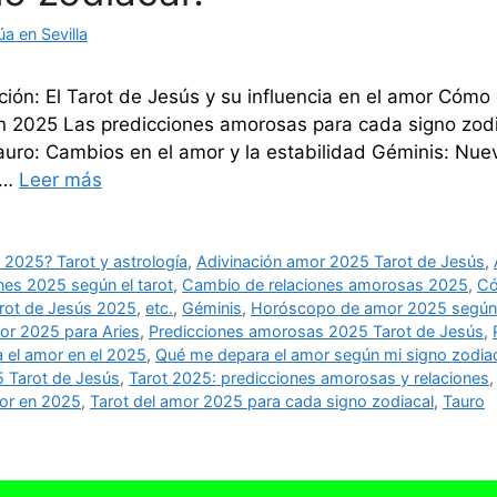
a en Sevilla
ión: El Tarot de Jesús y su influencia en el amor Cómo
n 2025 Las predicciones amorosas para cada signo zodi
auro: Cambios en el amor y la estabilidad Géminis: Nue
 …
Leer más
 2025? Tarot y astrología
,
Adivinación amor 2025 Tarot de Jesús
,
nes 2025 según el tarot
,
Cambio de relaciones amorosas 2025
,
Có
rot de Jesús 2025
,
etc.
,
Géminis
,
Horóscopo de amor 2025 según e
or 2025 para Aries
,
Predicciones amorosas 2025 Tarot de Jesús
,
 el amor en el 2025
,
Qué me depara el amor según mi signo zodia
 Tarot de Jesús
,
Tarot 2025: predicciones amorosas y relaciones
mor en 2025
,
Tarot del amor 2025 para cada signo zodiacal
,
Tauro