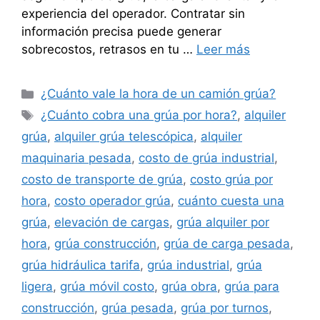
experiencia del operador. Contratar sin
información precisa puede generar
sobrecostos, retrasos en tu …
Leer más
Categorías
¿Cuánto vale la hora de un camión grúa?
Etiquetas
¿Cuánto cobra una grúa por hora?
,
alquiler
grúa
,
alquiler grúa telescópica
,
alquiler
maquinaria pesada
,
costo de grúa industrial
,
costo de transporte de grúa
,
costo grúa por
hora
,
costo operador grúa
,
cuánto cuesta una
grúa
,
elevación de cargas
,
grúa alquiler por
hora
,
grúa construcción
,
grúa de carga pesada
,
grúa hidráulica tarifa
,
grúa industrial
,
grúa
ligera
,
grúa móvil costo
,
grúa obra
,
grúa para
construcción
,
grúa pesada
,
grúa por turnos
,