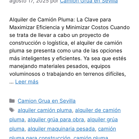
agosto 17, 2025
por
Camión Grúa en Sevilla
Alquiler de Camión Pluma: La Clave para
Maximizar Eficiencia y Minimizar Costos Cuando
se trata de llevar a cabo un proyecto de
construcción o logística, el alquiler de camión
pluma se presenta como una de las opciones
más inteligentes y eficientes. Ya sea que estés
manejando materiales pesados, equipos
voluminosos o trabajando en terrenos difíciles,
…
Leer más
Categorías
Camion Grua en Sevilla
Etiquetas
alquiler camión pluma
,
alquiler de camión
pluma
,
alquiler grúa para obra
,
alquiler grúa
pluma
,
alquiler maquinaria pesada
,
camión
pluma para construcción
,
camión pluma