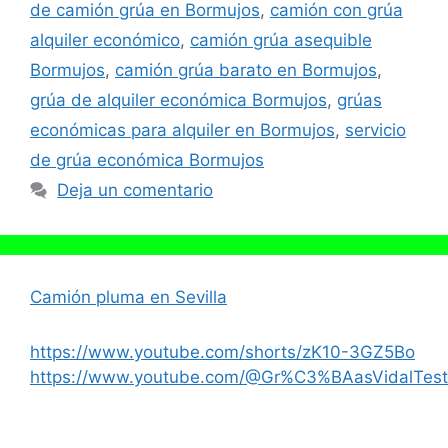
de camión grúa en Bormujos
,
camión con grúa
alquiler económico
,
camión grúa asequible
Bormujos
,
camión grúa barato en Bormujos
,
grúa de alquiler económica Bormujos
,
grúas
económicas para alquiler en Bormujos
,
servicio
de grúa económica Bormujos
Deja un comentario
Camión pluma en Sevilla
https://www.youtube.com/shorts/zK10-3GZ5Bo
https://www.youtube.com/@Gr%C3%BAasVidalTest