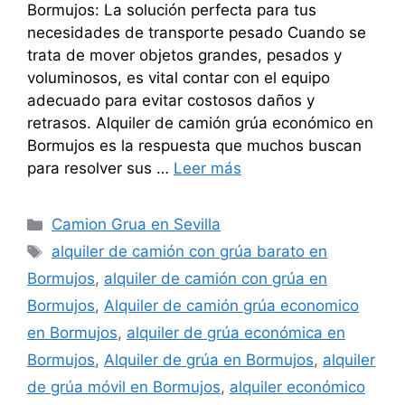
Bormujos: La solución perfecta para tus
necesidades de transporte pesado Cuando se
trata de mover objetos grandes, pesados y
voluminosos, es vital contar con el equipo
adecuado para evitar costosos daños y
retrasos. Alquiler de camión grúa económico en
Bormujos es la respuesta que muchos buscan
para resolver sus …
Leer más
Categorías
Camion Grua en Sevilla
Etiquetas
alquiler de camión con grúa barato en
Bormujos
,
alquiler de camión con grúa en
Bormujos
,
Alquiler de camión grúa economico
en Bormujos
,
alquiler de grúa económica en
Bormujos
,
Alquiler de grúa en Bormujos
,
alquiler
de grúa móvil en Bormujos
,
alquiler económico