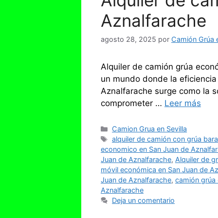
Alquiler de c
Aznalfarache
agosto 28, 2025
por
Camión Grúa e
Alquiler de camión grúa econó
un mundo donde la eficiencia 
Aznalfarache surge como la s
comprometer …
Leer más
Categorías
Camion Grua en Sevilla
Etiquetas
alquiler de camión con grúa bar
economico en San Juan de Aznalfa
Juan de Aznalfarache
,
Alquiler de 
móvil económica en San Juan de Az
Juan de Aznalfarache
,
camión grúa 
Aznalfarache
Deja un comentario