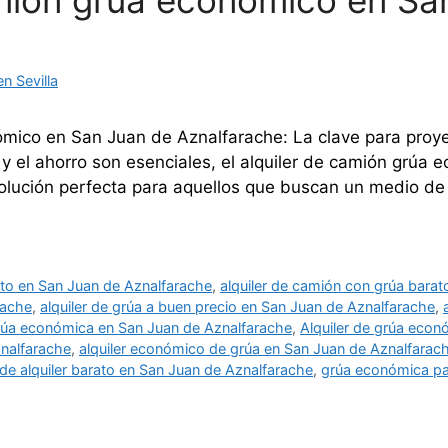
amión grúa economico en Sa
n Sevilla
mico en San Juan de Aznalfarache: La clave para proyec
y el ahorro son esenciales, el alquiler de camión grúa
olución perfecta para aquellos que buscan un medio de
ato en San Juan de Aznalfarache
,
alquiler de camión con grúa barato
rache
,
alquiler de grúa a buen precio en San Juan de Aznalfarache
,
grúa económica en San Juan de Aznalfarache
,
Alquiler de grúa econó
nalfarache
,
alquiler económico de grúa en San Juan de Aznalfarac
de alquiler barato en San Juan de Aznalfarache
,
grúa económica par