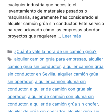
cualquier industria que necesite el
levantamiento de materiales pesados o
maquinaria, seguramente has considerado el
alquiler camión grúa sin conductor. Este servicio
ha revolucionado cómo las empresas abordan
proyectos que requieren …
Leer más
Categorías
¿Cuánto vale la hora de un camión grúa?
Etiquetas
alquiler camión grúa para empresas
,
alquiler
camion grua sin conductor
,
alquiler camión grúa
sin conductor en Sevilla
,
alquiler camión grúa
sin operador
,
alquiler camión pluma sin
conductor
,
alquiler de camión con grúa sin
operador
,
alquiler de camión con pluma sin
conductor
,
alquiler de camión grúa sin chofer
,
alquiler de grúa sin operador
,
alquiler grúa sin