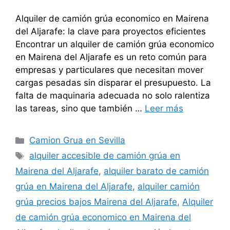
Alquiler de camión grúa economico en Mairena
del Aljarafe: la clave para proyectos eficientes
Encontrar un alquiler de camión grúa economico
en Mairena del Aljarafe es un reto común para
empresas y particulares que necesitan mover
cargas pesadas sin disparar el presupuesto. La
falta de maquinaria adecuada no solo ralentiza
las tareas, sino que también …
Leer más
Categorías
Camion Grua en Sevilla
Etiquetas
alquiler accesible de camión grúa en
Mairena del Aljarafe
,
alquiler barato de camión
grúa en Mairena del Aljarafe
,
alquiler camión
grúa precios bajos Mairena del Aljarafe
,
Alquiler
de camión grúa economico en Mairena del