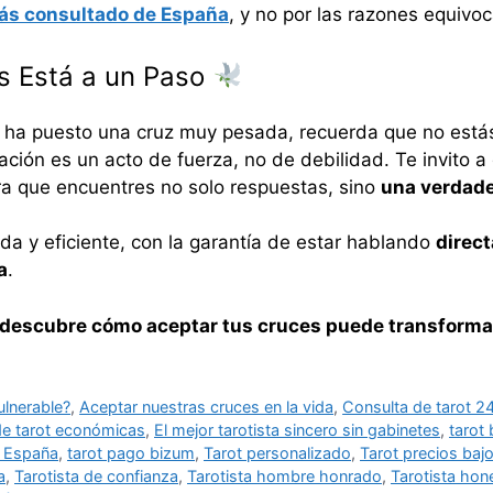
más consultado de España
, y no por las razones equivo
s Está a un Paso
e ha puesto una cruz muy pesada, recuerda que no estás
ación es un acto de fuerza, no de debilidad. Te invito 
a que encuentres no solo respuestas, sino
una verdade
ida y eficiente, con la garantía de estar hablando
direc
a
.
y descubre cómo aceptar tus cruces puede transformar
ulnerable?
,
Aceptar nuestras cruces en la vida
,
Consulta de tarot 2
de tarot económicas
,
El mejor tarotista sincero sin gabinetes
,
tarot
 España
,
tarot pago bizum
,
Tarot personalizado
,
Tarot precios baj
a
,
Tarotista de confianza
,
Tarotista hombre honrado
,
Tarotista hon