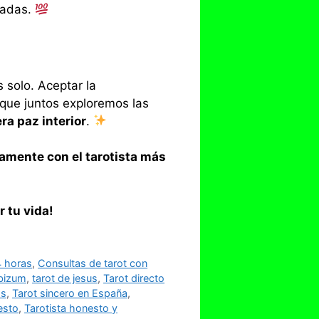
cadas.
 solo. Aceptar la
a que juntos exploremos las
ra paz interior
.
tamente con el tarotista más
 tu vida!
4 horas
,
Consultas de tarot con
 bizum
,
tarot de jesus
,
Tarot directo
os
,
Tarot sincero en España
,
esto
,
Tarotista honesto y