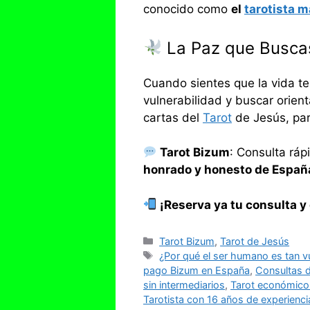
conocido como
el
tarotista 
La Paz que Busca
Cuando sientes que la vida t
vulnerabilidad y buscar orient
cartas del
Tarot
de Jesús, par
Tarot Bizum
: Consulta ráp
honrado y honesto de Españ
¡Reserva ya tu consulta 
Categorías
Tarot Bizum
,
Tarot de Jesús
Etiquetas
¿Por qué el ser humano es tan v
pago Bizum en España
,
Consultas 
sin intermediarios
,
Tarot económico
Tarotista con 16 años de experienci