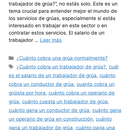
trabajador de grúa?”, no estás solo. Este es un
tema crucial para entender mejor el mundo de
los servicios de grúas, especialmente si estás
interesado en trabajar en este sector o en
contratar estos servicios. El salario de un
trabajador …
Leer más
Categorías
¿Cuánto cobra una grúa normalmente?
Etiquetas
¿Cuánto cobra un trabajador de grúa?
,
cuál
es el salario de un trabajador de grúa
,
cuánto
cobra un conductor de grúa
,
cuanto cobra un
grúista por hora
,
cuánto cobra un operario de
grúa
,
cuánto cuesta un trabajador de grúa
,
cuánto gana un conductor de grúa
,
cuánto gana
un operario de grúa en construcción
,
cuánto
gana un trabajador de grúa
,
cuánto paga una