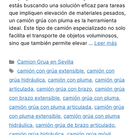
estás buscando una solución eficaz para tareas
que impliquen elevación de materiales pesados,
un camión grúa con pluma es la herramienta
ideal. Este tipo de camión especializado no solo
facilita el transporte de objetos voluminosos,
sino que también permite elevar …
Leer más
Categorías
Camion Grua en Sevilla
Etiquetas
camión con grúa extensible
,
camión con
grúa hidráulica
,
camión con pluma
,
camión grúa
articulada
,
camión grúa con brazo
,
camión grúa
con brazo extensible
,
camión grúa con pluma
,
camión grúa con pluma articulada
,
camión grúa
con pluma extensible
,
camión grúa con pluma
hidráulica
,
camión grúa de brazo articulado
,
camión grúa hidráulica
,
camión grúa móvil
,