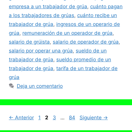
empresa a un trabajador de grúa
,
cuánto pagan
a los trabajadores de grúas
,
cuánto recibe un
trabajador de grúa
,
ingresos de un operario de
grúa
,
remuneración de un operador de grúa
,
salario de grúista
,
salario de operador de grúa
,
salario por operar una grúa
,
sueldo de un
trabajador de grúa
,
sueldo promedio de un
trabajador de grúa
,
tarifa de un trabajador de
grúa
Deja un comentario
Página
Página
Página
Página
←
Anterior
1
2
3
…
84
Siguiente
→