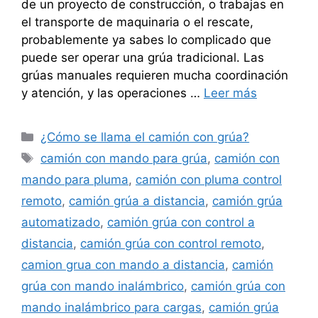
de un proyecto de construcción, o trabajas en
el transporte de maquinaria o el rescate,
probablemente ya sabes lo complicado que
puede ser operar una grúa tradicional. Las
grúas manuales requieren mucha coordinación
y atención, y las operaciones …
Leer más
Categorías
¿Cómo se llama el camión con grúa?
Etiquetas
camión con mando para grúa
,
camión con
mando para pluma
,
camión con pluma control
remoto
,
camión grúa a distancia
,
camión grúa
automatizado
,
camión grúa con control a
distancia
,
camión grúa con control remoto
,
camion grua con mando a distancia
,
camión
grúa con mando inalámbrico
,
camión grúa con
mando inalámbrico para cargas
,
camión grúa