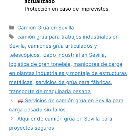
actualizado
Protección en caso de imprevistos.
Categorías
Camion Grua en Sevilla
Etiquetas
camión grúa para trabajos industriales en
Sevilla
,
camiones grúa articulados y
telescópicos
,
izado industrial en Sevilla
,
logística de gran tonelaje
,
maniobras de carga
en plantas industriales y montaje de estructuras
metálicas
,
servicios de grúa para fábricas
,
transporte de maquinaria pesada
Servicios de camión grúa en Sevilla para
carga pesada sin fallos
Alquiler de camión grúa en Sevilla para
proyectos seguros