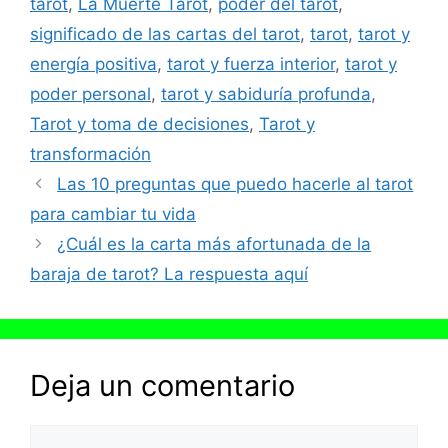
tarot
,
La Muerte Tarot
,
poder del tarot
,
significado de las cartas del tarot
,
tarot
,
tarot y
energía positiva
,
tarot y fuerza interior
,
tarot y
poder personal
,
tarot y sabiduría profunda
,
Tarot y toma de decisiones
,
Tarot y
transformación
Las 10 preguntas que puedo hacerle al tarot
para cambiar tu vida
¿Cuál es la carta más afortunada de la
baraja de tarot? La respuesta aquí
Deja un comentario
Comentario