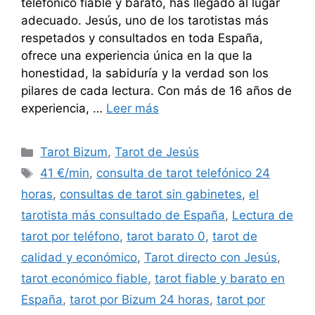
telefónico fiable y barato, has llegado al lugar
adecuado. Jesús, uno de los tarotistas más
respetados y consultados en toda España,
ofrece una experiencia única en la que la
honestidad, la sabiduría y la verdad son los
pilares de cada lectura. Con más de 16 años de
experiencia, …
Leer más
Categorías
Tarot Bizum
,
Tarot de Jesús
Etiquetas
41 €/min
,
consulta de tarot telefónico 24
horas
,
consultas de tarot sin gabinetes
,
el
tarotista más consultado de España
,
Lectura de
tarot por teléfono
,
tarot barato 0
,
tarot de
calidad y económico
,
Tarot directo con Jesús
,
tarot económico fiable
,
tarot fiable y barato en
España
,
tarot por Bizum 24 horas
,
tarot por