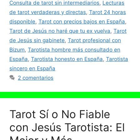
Consulta de tarot sin intermediarios
,
Lecturas
de tarot verdaderas y directas
,
Tarot 24 horas
disponible
,
Tarot con precios bajos en España
,
Tarot de Jesús no haré que tu ex vuelva
,
Tarot
de Jesús sin gabinete
,
Tarot profesional con
Bizum
,
Tarotista hombre más consultado en
España
,
Tarotista honesto en España
,
Tarotista
sincero en España
2 comentarios
Tarot Sí o No Fiable
con Jesús Tarotista: El