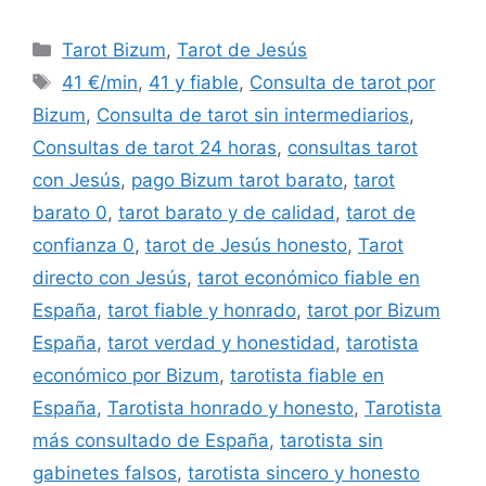
Categorías
Tarot Bizum
,
Tarot de Jesús
Etiquetas
41 €/min
,
41 y fiable
,
Consulta de tarot por
Bizum
,
Consulta de tarot sin intermediarios
,
Consultas de tarot 24 horas
,
consultas tarot
con Jesús
,
pago Bizum tarot barato
,
tarot
barato 0
,
tarot barato y de calidad
,
tarot de
confianza 0
,
tarot de Jesús honesto
,
Tarot
directo con Jesús
,
tarot económico fiable en
España
,
tarot fiable y honrado
,
tarot por Bizum
España
,
tarot verdad y honestidad
,
tarotista
económico por Bizum
,
tarotista fiable en
España
,
Tarotista honrado y honesto
,
Tarotista
más consultado de España
,
tarotista sin
gabinetes falsos
,
tarotista sincero y honesto