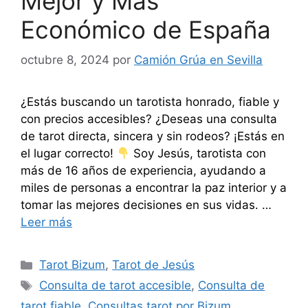
Mejor y Más
Económico de España
octubre 8, 2024
por
Camión Grúa en Sevilla
¿Estás buscando un tarotista honrado, fiable y
con precios accesibles? ¿Deseas una consulta
de tarot directa, sincera y sin rodeos? ¡Estás en
el lugar correcto!
Soy Jesús, tarotista con
más de 16 años de experiencia, ayudando a
miles de personas a encontrar la paz interior y a
tomar las mejores decisiones en sus vidas. …
Leer más
Categorías
Tarot Bizum
,
Tarot de Jesús
Etiquetas
Consulta de tarot accesible
,
Consulta de
tarot fiable
,
Consultas tarot por Bizum
,