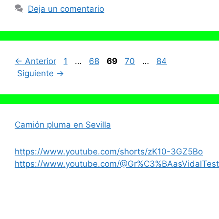
Deja un comentario
Página
Página
Página
Página
Página
←
Anterior
1
…
68
69
70
…
84
Siguiente
→
Camión pluma en Sevilla
https://www.youtube.com/shorts/zK10-3GZ5Bo
https://www.youtube.com/@Gr%C3%BAasVidalTest