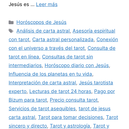
Jesús es …
Leer más
Categorías
Horóscopos de Jesús
Etiquetas
Análisis de carta astral
,
Asesoría espiritual
con tarot
,
Carta astral personalizada
,
Conexión
con el universo a través del tarot
,
Consulta de
tarot en línea
,
Consultas de tarot sin
intermediarios
,
Horóscopo diario con Jesús
,
Influencia de los planetas en tu vida
,
Interpretación de carta astral
,
Jesús tarotista
experto
,
Lecturas de tarot 24 horas
,
Pago por
Bizum para tarot
,
Precio consulta tarot
,
Servicios de tarot asequibles
,
tarot de jesus
carta astral
,
Tarot para tomar decisiones
,
Tarot
sincero y directo
,
Tarot y astrología
,
Tarot y