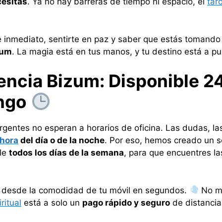
cesitas
. Ya no hay barreras de tiempo ni espacio, el
tar
 inmediato, sentirte en paz y saber que estás tomando 
zum
. La magia está en tus manos, y tu destino está a p
encia Bizum: Disponible 2
ngo
gentes no esperan a horarios de oficina. Las dudas, la
 hora
del día o de la noche
. Por eso, hemos creado un s
ble
todos los días de la semana
, para que encuentres l
r desde la comodidad de tu móvil en segundos.
No má
ritual
está a solo un
pago rápido y seguro
de distanci