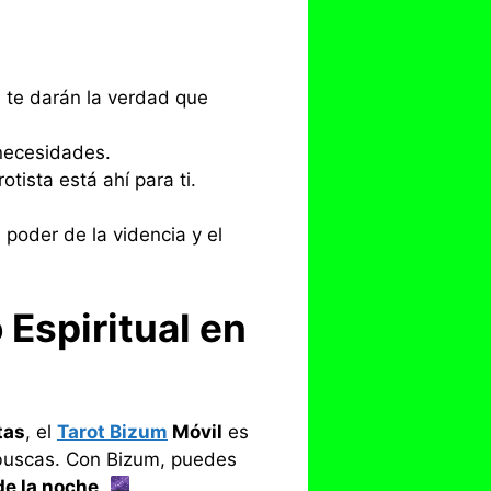
s te darán la verdad que
necesidades.
otista está ahí para ti.
 poder de la videncia y el
 Espiritual en
tas
, el
Tarot Bizum
Móvil
es
e buscas. Con Bizum, puedes
de la noche
.