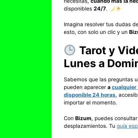
necesitas,
cuando más la ne
disponibles
24/7
.
Imagina resolver tus dudas de
esto, con solo un clic y un
Bi
Tarot y Vid
Lunes a Domi
Sabemos que las preguntas ur
pueden aparecer
a
cualquier
disponible 24 horas
, accesi
importar el momento.
Con
Bizum
, puedes consulta
desplazamientos. Tu
guía espi