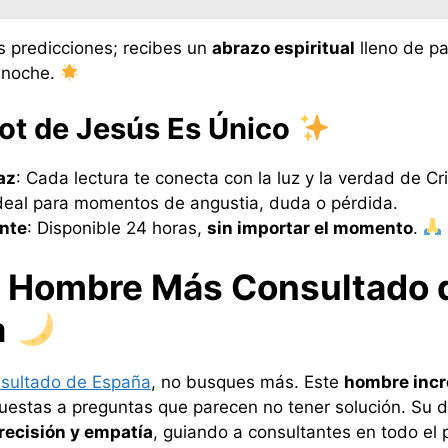
es predicciones; recibes un
abrazo espiritual
lleno de pa
 noche.
rot de Jesús Es Único
az
: Cada lectura te conecta con la luz y la verdad de Cri
Ideal para momentos de angustia, duda o pérdida.
ante
: Disponible 24 horas,
sin importar el momento
.
ta Hombre Más Consultado 
a
nsultado de España
, no busques más. Este
hombre incr
stas a preguntas que parecen no tener solución. Su don
recisión y empatía
, guiando a consultantes en todo el 