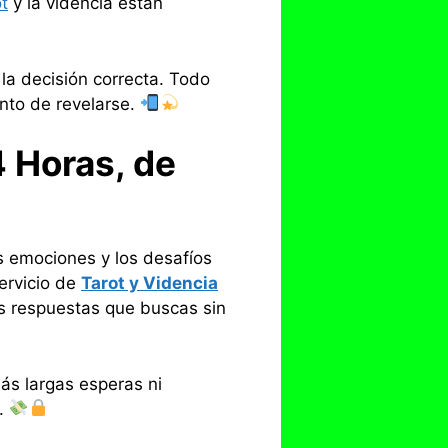
ot
y la videncia están
la decisión correcta. Todo
unto de revelarse.
4 Horas, de
s emociones y los desafíos
ervicio de
Tarot y Videncia
as respuestas que buscas sin
s largas esperas ni
a.